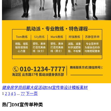
健身房学员招募大促活动
DM宣传单设计模板素材
1
2
3
4
5
...
77
下一页
热门DM宣传单种类